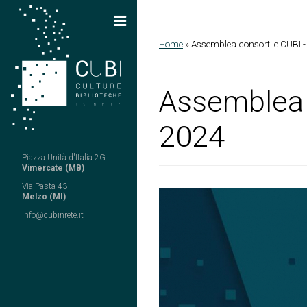
Salta al contenuto principale
Home
»
Assemblea consortile CUBI -
Tu sei qui
Assemblea c
2024
Piazza Unità d'Italia 2G
Vimercate (MB)
Via Pasta 43
Melzo (MI)
info@cubinrete.it