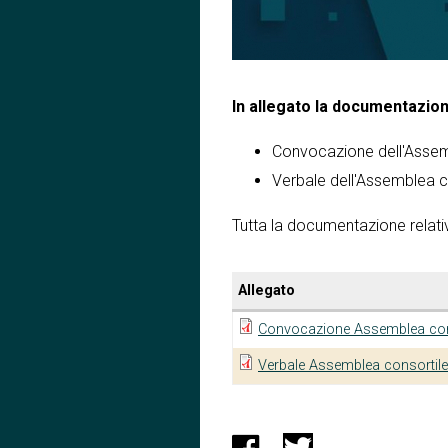
In allegato la documentazion
Convocazione dell'Assemb
Verbale dell'Assemblea co
Tutta la documentazione relativ
Allegato
Convocazione Assemblea conso
Verbale Assemblea consortile 