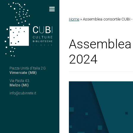
Salta al contenuto principale
Home
»
Assemblea consortile CUBI -
Tu sei qui
Assemblea c
2024
Piazza Unità d'Italia 2G
Vimercate (MB)
Via Pasta 43
Melzo (MI)
info@cubinrete.it