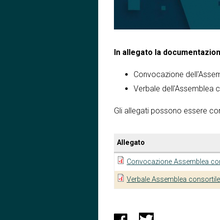
In allegato la documentazion
Convocazione dell'Assem
Verbale dell'Assemblea c
Gli allegati possono essere co
Allegato
Convocazione Assemblea cons
Verbale Assemblea consortile