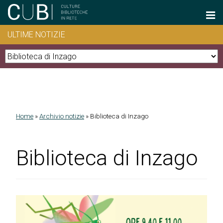
Salta al contenuto principale
ULTIME NOTIZIE
Home
»
Archivio notizie
»
Biblioteca di Inzago
Tu sei qui
Biblioteca di Inzago