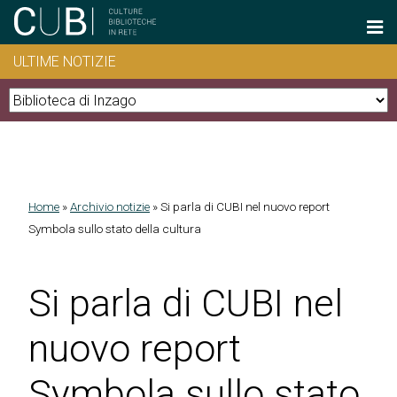
Salta al contenuto principale
ULTIME NOTIZIE
Home
»
Archivio notizie
»
Si parla di CUBI nel nuovo report
Tu sei qui
Symbola sullo stato della cultura
Si parla di CUBI nel
nuovo report
Symbola sullo stato