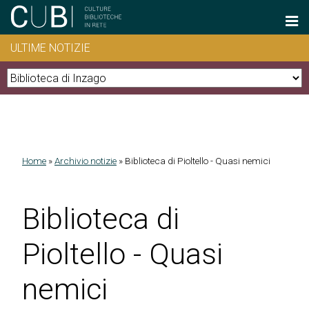
Salta al contenuto principale
ULTIME NOTIZIE
Home
»
Archivio notizie
»
Biblioteca di Pioltello - Quasi nemici
Tu sei qui
Biblioteca di
Pioltello - Quasi
nemici