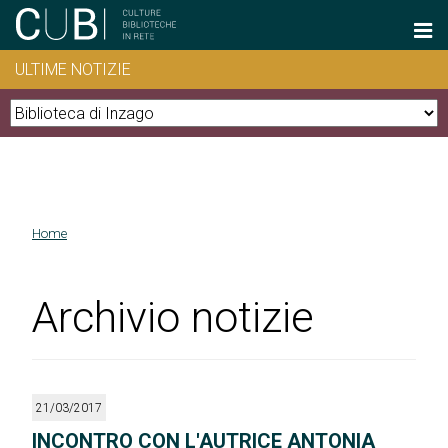
Salta al contenuto principale
ULTIME NOTIZIE
Home
Tu sei qui
Archivio notizie
21/03/2017
INCONTRO CON L'AUTRICE ANTONIA