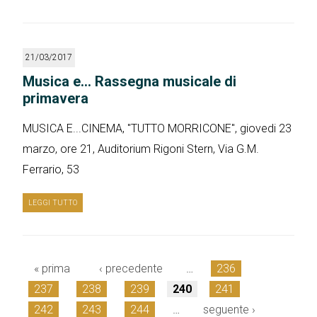
21/03/2017
Musica e... Rassegna musicale di
primavera
MUSICA E...CINEMA, "TUTTO MORRICONE", giovedi 23
marzo, ore 21, Auditorium Rigoni Stern, Via G.M.
Ferrario, 53
LEGGI TUTTO
« prima
‹ precedente
…
236
Pagine
237
238
239
240
241
242
243
244
…
seguente ›