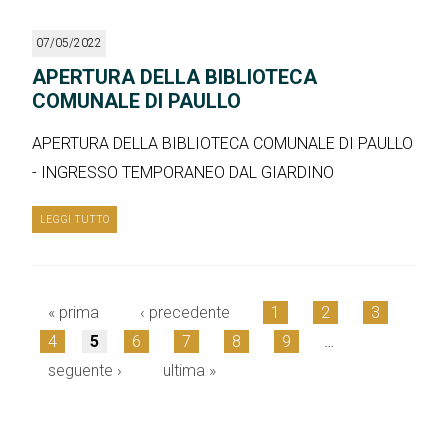
07/05/2022
APERTURA DELLA BIBLIOTECA
COMUNALE DI PAULLO
APERTURA DELLA BIBLIOTECA COMUNALE DI PAULLO
- INGRESSO TEMPORANEO DAL GIARDINO
LEGGI TUTTO
« prima
‹ precedente
1
2
3
Pagine
4
5
6
7
8
9
…
seguente ›
ultima »