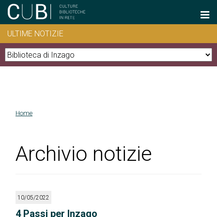
Salta al contenuto principale
ULTIME NOTIZIE
Home
Tu sei qui
Archivio notizie
10/05/2022
4 Passi per Inzago