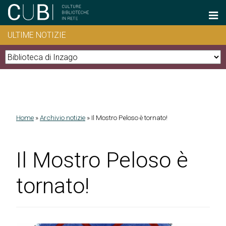
Salta al contenuto principale
ULTIME NOTIZIE
Home
»
Archivio notizie
»
Il Mostro Peloso è tornato!
Tu sei qui
Il Mostro Peloso è
tornato!