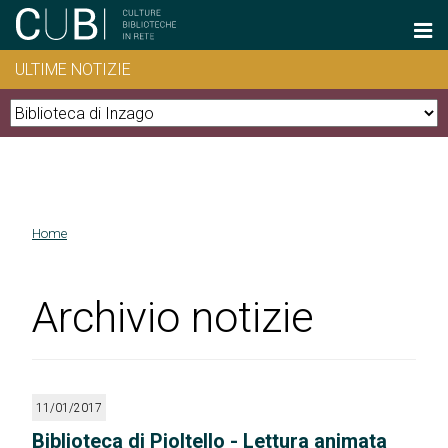
Salta al contenuto principale
ULTIME NOTIZIE
Home
Tu sei qui
Archivio notizie
11/01/2017
Biblioteca di Pioltello - Lettura animata