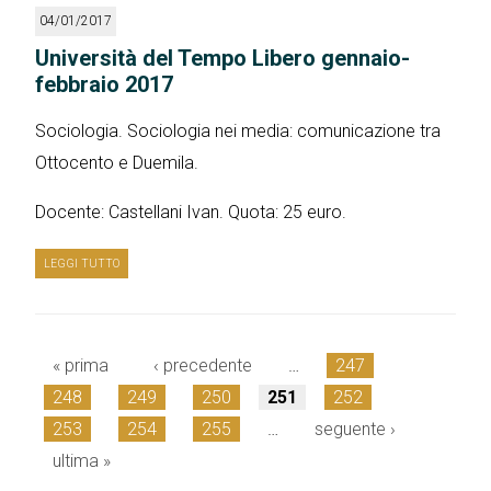
04/01/2017
Università del Tempo Libero gennaio-
febbraio 2017
Sociologia. Sociologia nei media: comunicazione tra
Ottocento e Duemila.
Docente: Castellani Ivan. Quota: 25 euro.
LEGGI TUTTO
« prima
‹ precedente
…
247
Pagine
248
249
250
251
252
253
254
255
…
seguente ›
ultima »