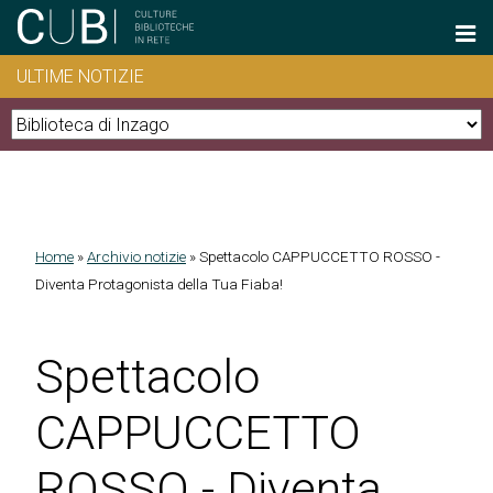
Salta al contenuto principale
ULTIME NOTIZIE
Home
»
Archivio notizie
»
Spettacolo CAPPUCCETTO ROSSO -
Tu sei qui
Diventa Protagonista della Tua Fiaba!
Spettacolo
CAPPUCCETTO
ROSSO - Diventa